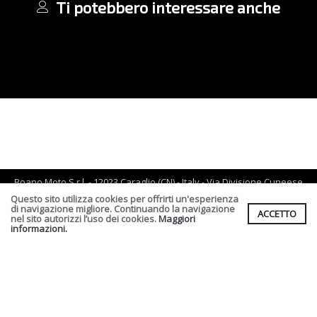
Ti potebbero interessare anche
Boano Moto S.r.l. - 12023 Caraglio (CN) - Italy - Via Divisione Cuneese
19/d - tel: 0171 619061 - Email :
info@boano.com
- P.IVA:IT02252000043
Questo sito utilizza cookies per offrirti un'esperienza
di navigazione migliore. Continuando la navigazione
ACCETTO
Cf. P.Iva. Registro Imprese di CN n :IT02252000043 Rea n. CN-
nel sito autorizzi l’uso dei cookies.
Maggiori
164496 Capitale Sociale : € 90.000,00 I.v.
informazioni.
Informativa Privacy clienti
-
Informativa Fornitori
-
Informativa per
coloro che inviano i curriculum
-
Informativa cookies
Condizioni di vendita
Realizzato da
Leonardo Web
Area Riservata