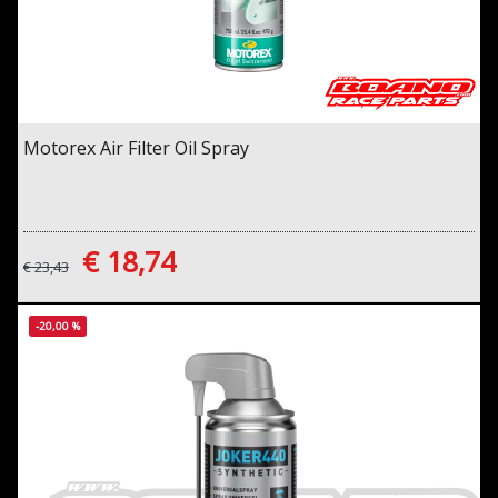
Motorex Air Filter Oil Spray
€ 18,74
€ 23,43
-20,00 %