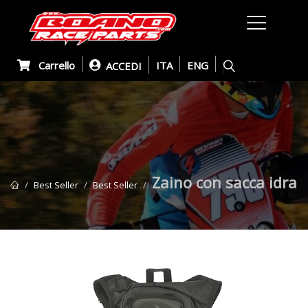
Carrello
ITA
ENG
ACCEDI
Zaino con sacca idra
Best Seller
Best Seller