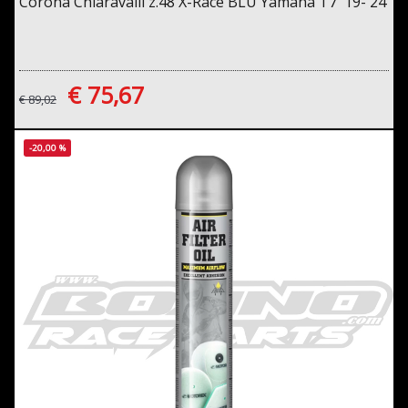
Corona Chiaravalli z.48 X-Race BLU Yamaha T7 '19-'24
€ 75,67
€ 89,02
-20,00 %