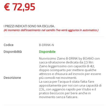
€ 72,95
I PREZZI INDICATI SONO IVA ESCLUSA.
(Al momento dell'inserimento nel carrello l'iva verrà aggiunta in automatico.)
Codice
B-DRINK-N
Disponibilità
Disponibile
Nuovissimo Zaino B-DRINK by BOANO con
sacca idratazione dedicata da 2,5 litri.
Zaino leggerissimo con capacità di 4Lt,
doppio scomparto per mettere qualche
attrezzo e chiusura ad incrocio per essere
Descrizione
più comodi nei movimenti.
La sacca per l'acqua è stata fatta fare
appositamente per noi con una capacità di
2,5L, con aggancio rapido per il tubo e il
pratico beccuccio per bere anche in
movimento senza faticare.