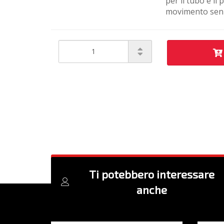
per il tubo e il
movimento senz
Ti potebbero interessare
anche