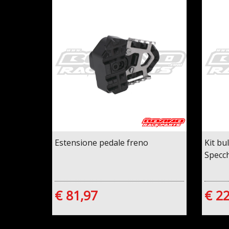
Estensione pedale freno
Kit bu
Specch
€ 81,97
€ 22