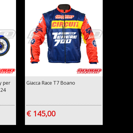
y per
Giacca Race T7 Boano
'24
€ 145,00