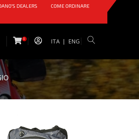
OANO'S DEALERS
COME ORDINARE
0
ITA
|
ENG
GIO