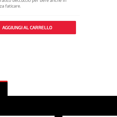
 pratico beccuccio per bere anche in
a faticare.
AGGIUNGI AL CARRELLO