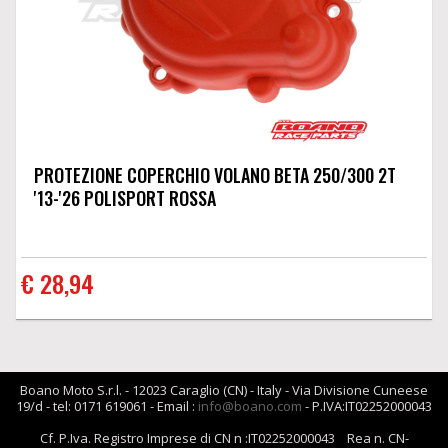
PROTEZIONE COPERCHIO VOLANO BETA 250/300 2T
'13-'26 POLISPORT ROSSA
€ 28,94
Boano Moto S.r.l. - 12023 Caraglio (CN) - Italy - Via Divisione Cuneese
19/d - tel: 0171 619061 - Email :
info@boano.com
- P.IVA:IT02252000043
Cf. P.Iva. Registro Imprese di CN n :IT02252000043 Rea n. CN-