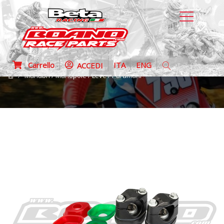
Carrello
ITA
ENG
ACCEDI
Manubri / Manopole / Leve / Paramani