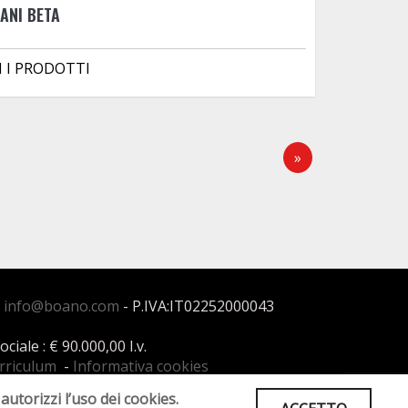
ANI BETA
I I PRODOTTI
»
:
info@boano.com
- P.IVA:IT02252000043
ale : € 90.000,00 I.v.
urriculum
-
Informativa cookies
autorizzi l’uso dei cookies.