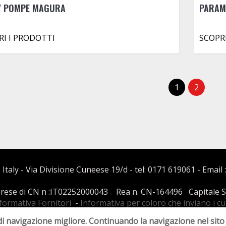
 / POMPE MAGURA
PARAM
RI I PRODOTTI
SCOPR
1
2
 Italy - Via Divisione Cuneese 19/d - tel: 0171 619061 - Email 
mprese di CN n :IT02252000043 Rea n. CN-164496 Capitale Soci
formativa Fornitori
-
Informativa per coloro che inviano i c
Condizioni di Vendita
di navigazione migliore. Continuando la navigazione nel sito 
Realizzato da
Leonardo Web
Area Riservata