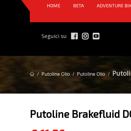
HOME
BETA
ADVENTURE BI
Seguici su
Putol
Putoline Olio
Putoline Olio
Putoline Brakefluid 