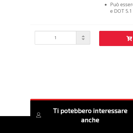
Può essere
e DOT 5.1
Ti potebbero interessare
anche