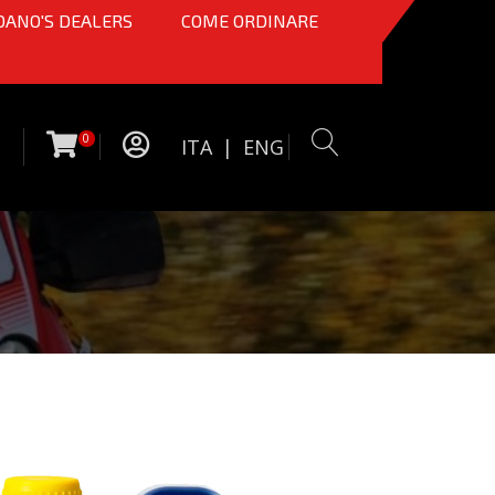
OANO'S DEALERS
COME ORDINARE
0
ITA
|
ENG