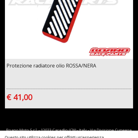
Protezione radiatore olio ROSSA/NERA
€ 41,00
Boano Moto S.r.l. - 12023 Caraglio (CN) - Italy - Via Divisione Cuneese
19/d - tel: 0171 619061 - Email :
info@boano.com
- P.IVA:IT02252000043
Questo sito utilizza cookies per offrirti un'esperienza