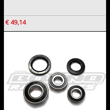
€ 49,14