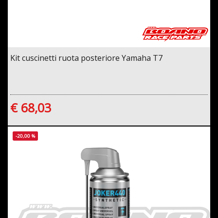
Kit cuscinetti ruota posteriore Yamaha T7
€ 68,03
-20,00 %