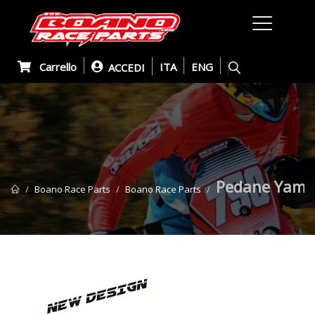
Carrello
ITA
ENG
ACCEDI
Pedane Yama
Boano Race Parts
Boano Race Parts