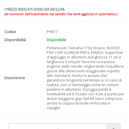
I PREZZI INDICATI SONO IVA ESCLUSA.
(Al momento dell'inserimento nel carrello l'iva verrà aggiunta in automatico.)
Codice
PYNT7
Disponibilità
Disponibile
Pedane per Yamaha T7 by Boano. NUOVO
PAD CON SCARICHI PER IL FANGO. Superficie
d'appoggio in alluminio (lunghezza 11 cm e
larghezza 6 cm) per favorire una presa
migliore dello stivale, migliorando l'equilibrio
grazie alle dimensioni maggiorate rispetto
alle standard. Anima in acciaio che
Descrizione
garantisce longevità nel tempo e, in caso di
caduta, non si danneggia come le comuni
pedane in alluminio. Il poggia piede è
sostituibile ed è fissato con 4 viti a punta per
avere maggiore grip. Nel kit sono comprese
anche la coppia di molle rinforzate e
copiglie.