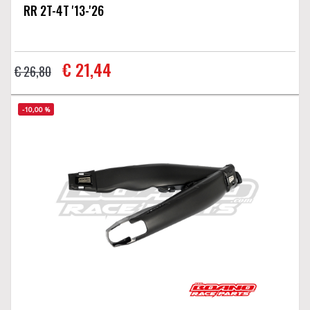
RR 2T-4T '13-'26
€ 21,44
€ 26,80
-10,00 %