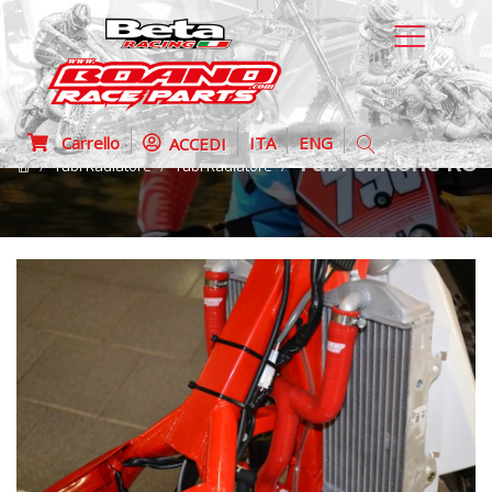
Carrello
ITA
ENG
ACCEDI
Tubi silicone RO
Tubi Radiatore
Tubi Radiatore