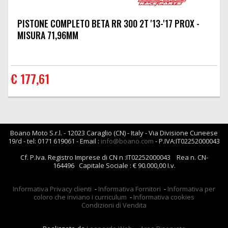
PISTONE COMPLETO BETA RR 300 2T '13-'17 PROX -
MISURA 71,96MM
€ 177,61
Boano Moto S.r.l. - 12023 Caraglio (CN) - Italy - Via Divisione Cuneese
19/d - tel: 0171 619061 - Email :
info@boano.com
- P.IVA:IT02252000043
Cf. P.Iva. Registro Imprese di CN n :IT02252000043 Rea n. CN-
164496 Capitale Sociale : € 90.000,00 I.v.
Informativa Privacy clienti
-
Informativa Fornitori
-
Informativa per
coloro che inviano i curriculum
-
Informativa cookies
Condizioni di Vendita