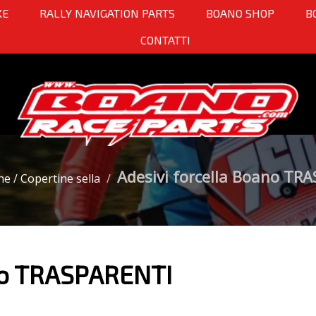
KE
RALLY NAVIGATION PARTS
BOANO SHOP
B
CONTATTI
Adesivi forcella Boano TR
che / Copertine sella
ano TRASPARENTI