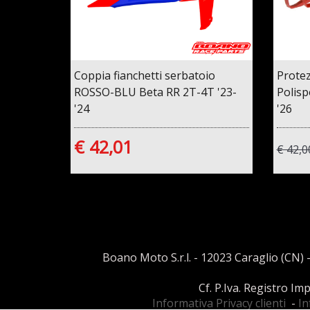
Coppia fianchetti serbatoio
Protez
ROSSO-BLU Beta RR 2T-4T '23-
Polisp
'24
'26
€ 42,01
€ 42,0
Boano Moto S.r.l. - 12023 Caraglio (CN) -
Cf. P.Iva. Registro I
Informativa Privacy clienti
-
In