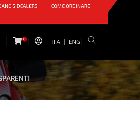
OANO'S DEALERS
COME ORDINARE
0
ITA
|
ENG
ASPARENTI