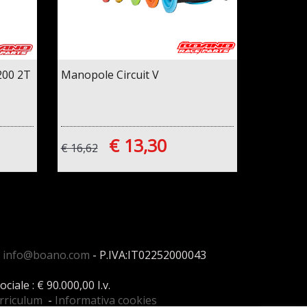
200 2T
Manopole Circuit V
€ 13,30
€ 16,62
:
info@boano.com
- P.IVA:IT02252000043
ale : € 90.000,00 I.v.
urriculum
-
Informativa cookies