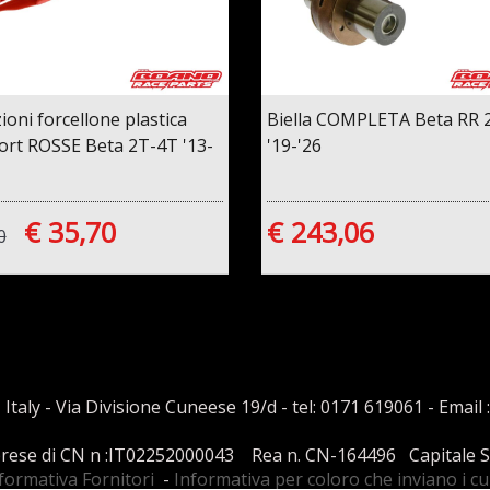
ioni forcellone plastica
Biella COMPLETA Beta RR 
ort ROSSE Beta 2T-4T '13-
'19-'26
€ 35,70
€ 243,06
0
 Italy - Via Divisione Cuneese 19/d - tel: 0171 619061 - Email 
mprese di CN n :IT02252000043 Rea n. CN-164496 Capitale Soci
formativa Fornitori
-
Informativa per coloro che inviano i c