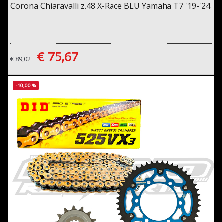
Corona Chiaravalli z.48 X-Race BLU Yamaha T7 '19-'24
€ 75,67
€ 89,02
-10,00 %