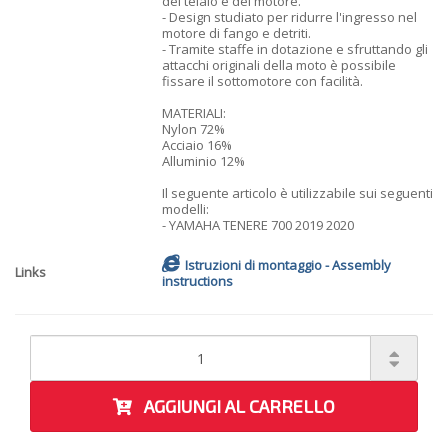
del telaio e del motore.
- Design studiato per ridurre l'ingresso nel
motore di fango e detriti.
- Tramite staffe in dotazione e sfruttando gli
attacchi originali della moto è possibile
fissare il sottomotore con facilità.
MATERIALI:
Nylon 72%
Acciaio 16%
Alluminio 12%
Il seguente articolo è utilizzabile sui seguenti
modelli:
- YAMAHA TENERE 700 2019 2020
Istruzioni di montaggio - Assembly
Links
instructions
AGGIUNGI AL CARRELLO