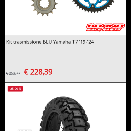
Kit trasmissione BLU Yamaha T7 '19-'24
€ 228,39
€ 253,77
-25,00 %