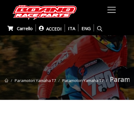
Carrello
ITA
ENG
ACCEDI
Paramot
Paramotori Yamaha T7
Paramotori Yamaha T7