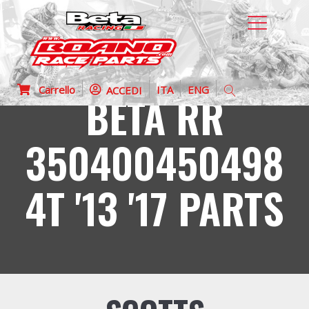
Carrello
ITA
ENG
ACCEDI
BETA RR
350400450498
4T '13 '17 PARTS