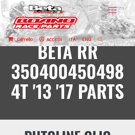
Carrello
ITA
ENG
ACCEDI
BETA RR
350400450498
4T '13 '17 PARTS