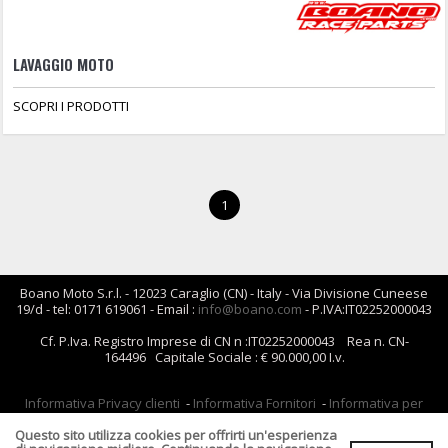
LAVAGGIO MOTO
SCOPRI I PRODOTTI
1
Boano Moto S.r.l. - 12023 Caraglio (CN) - Italy - Via Divisione Cuneese
19/d - tel: 0171 619061 - Email :
info@boano.com
- P.IVA:IT02252000043
Cf. P.Iva. Registro Imprese di CN n :IT02252000043 Rea n. CN-
164496 Capitale Sociale : € 90.000,00 I.v.
Informativa Privacy clienti
-
Informativa Fornitori
-
Informativa per
coloro che inviano i curriculum
-
Informativa cookies
Questo sito utilizza cookies per offrirti un'esperienza
Condizioni di Vendita