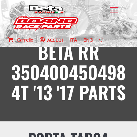
Carrello
ITA
ENG
ACCEDI
BETA RR
350400450498
4T '13 '17 PARTS