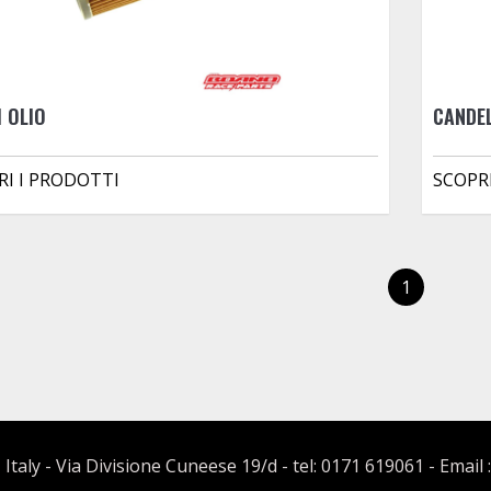
I OLIO
CANDE
RI I PRODOTTI
SCOPR
1
 Italy - Via Divisione Cuneese 19/d - tel: 0171 619061 - Email 