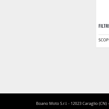
FILTR
SCOP
Boano Moto S.r.l. - 12023 Caraglio (CN) -