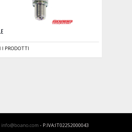
LE
I I PRODOTTI
:
info@boano.com
- P.IVA:IT02252000043