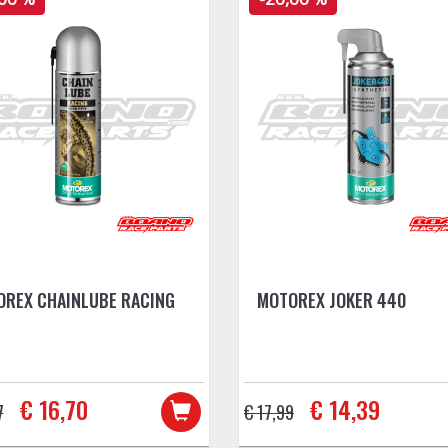
REX CHAINLUBE RACING
MOTOREX JOKER 440
€ 16,70
€ 14,39
7
€ 17,99