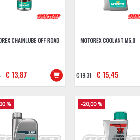
REX CHAINLUBE OFF ROAD
MOTOREX COOLANT M5.0
€ 13,87
€ 15,45
4
€ 19,31
,00 %
-20,00 %