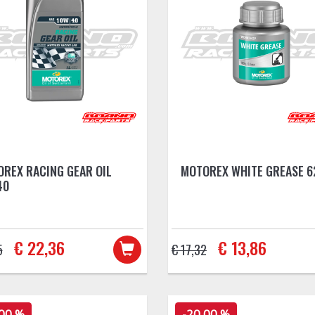
REX RACING GEAR OIL
MOTOREX WHITE GREASE 6
40
€ 22,36
€ 13,86
5
€ 17,32
,00 %
-20,00 %