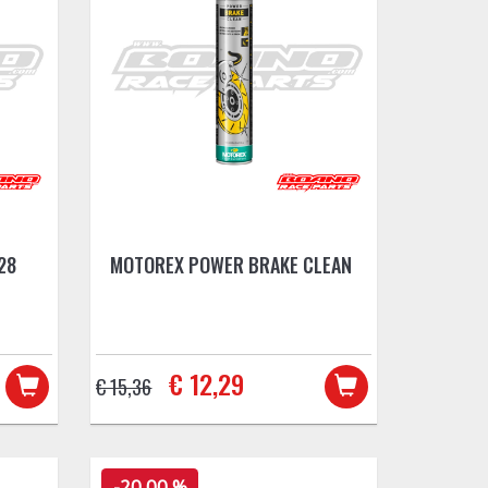
28
MOTOREX POWER BRAKE CLEAN
€ 12,29
€ 15,36
-20,00 %