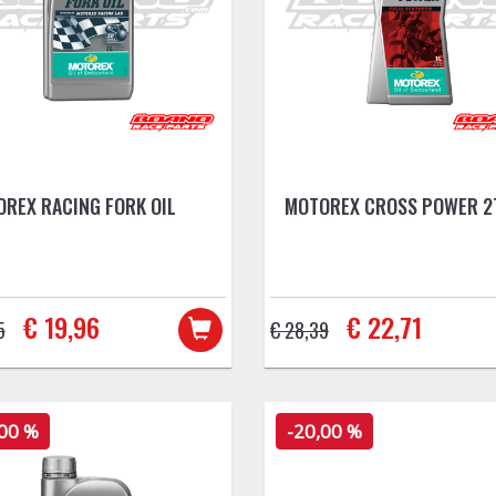
REX RACING FORK OIL
MOTOREX CROSS POWER 2
€ 19,96
€ 22,71
5
€ 28,39
,00 %
-20,00 %