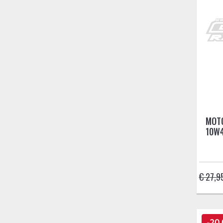
MOTO
10W
€ 27,9
-20