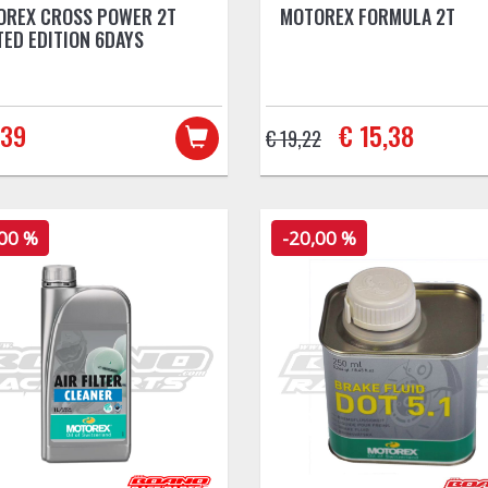
OREX CROSS POWER 2T
MOTOREX FORMULA 2T
TED EDITION 6DAYS
,39
€ 15,38
€ 19,22
,00 %
-20,00 %