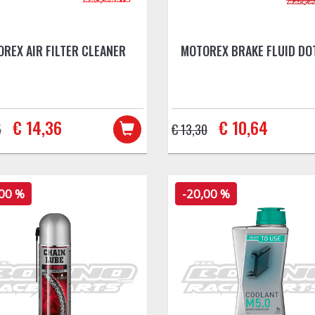
REX AIR FILTER CLEANER
MOTOREX BRAKE FLUID DOT
€ 14,36
€ 10,64
5
€ 13,30
,00 %
-20,00 %