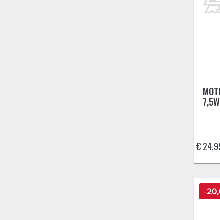
MOTO
7,5W
€ 24,9
-20