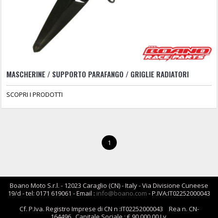
MASCHERINE / SUPPORTO PARAFANGO / GRIGLIE RADIATORI
SCOPRI I PRODOTTI
1
Boano Moto S.r.l. - 12023 Caraglio (CN) - Italy - Via Divisione Cuneese
19/d - tel: 0171 619061 - Email :
info@boano.com
- P.IVA:IT02252000043
Cf. P.Iva. Registro Imprese di CN n :IT02252000043 Rea n. CN-
164496 Capitale Sociale : € 90.000,00 I.v.