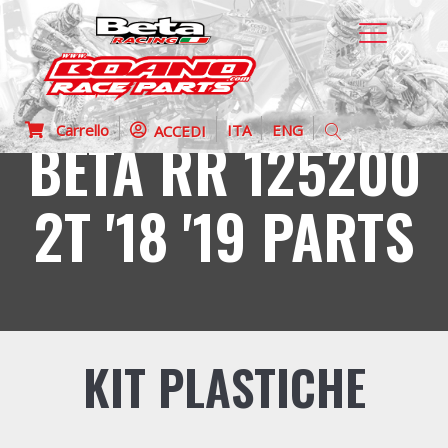
Carrello
ITA
ENG
ACCEDI
BETA RR 125200
2T '18 '19 PARTS
KIT PLASTICHE