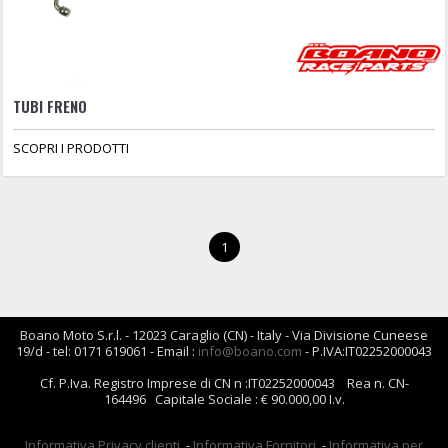
TUBI FRENO
SCOPRI I PRODOTTI
1
Boano Moto S.r.l. - 12023 Caraglio (CN) - Italy - Via Divisione Cuneese
19/d - tel: 0171 619061 - Email :
info@boano.com
- P.IVA:IT02252000043
Cf. P.Iva. Registro Imprese di CN n :IT02252000043 Rea n. CN-
164496 Capitale Sociale : € 90.000,00 I.v.
Informativa Privacy clienti
-
Informativa Fornitori
-
Informativa per