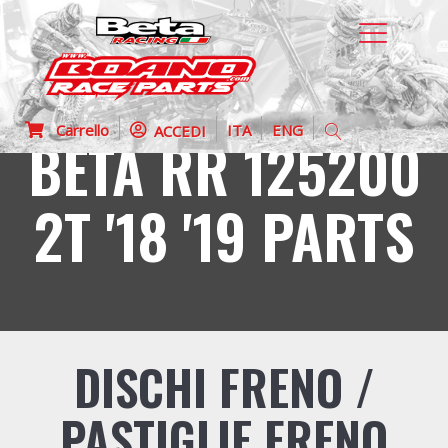
Carrello
ITA
ENG
ACCEDI
BETA RR 125200
2T '18 '19 PARTS
DISCHI FRENO /
PASTIGLIE FRENO