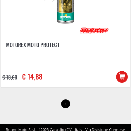
MOTOREX MOTO PROTECT
€ 14,88
€ 18,60
1
Boano Moto S.r.l. - 12023 Caraglio (CN) - Italy - Via Divisione Cuneese