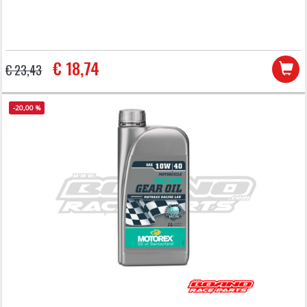
€ 18,74
€ 23,43
-20,00 %