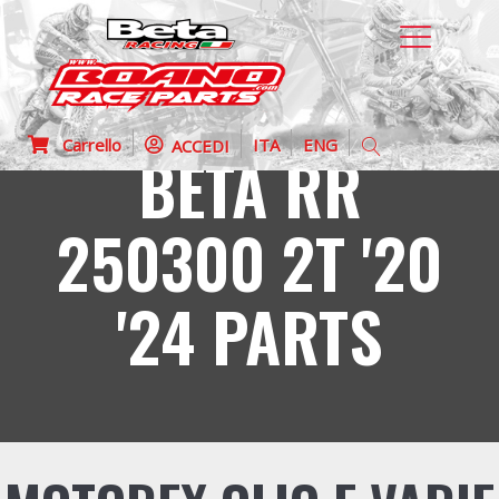
Carrello
ITA
ENG
ACCEDI
BETA RR
250300 2T '20
'24 PARTS