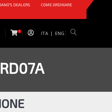
OANO'S DEALERS
COME ORDINARE
0
ITA
|
ENG
7RD07A
NONE