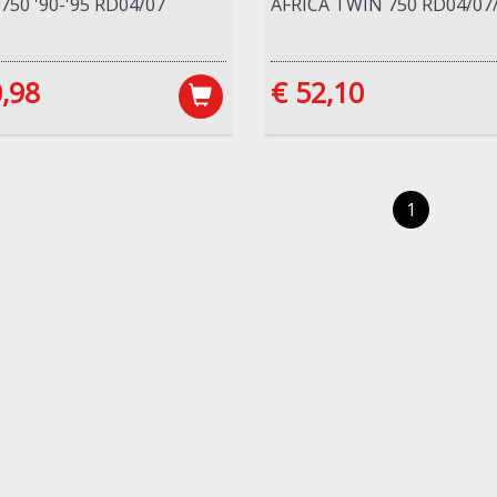
750 '90-'95 RD04/07
AFRICA TWIN 750 RD04/07
,98
€ 52,10
1