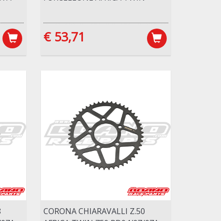
€ 53,71
8
CORONA CHIARAVALLI Z.50