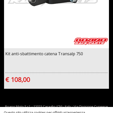
Kit anti-sbattimento catena Transalp 750
€ 108,00
Boano Moto S.r.l. - 12023 Caraglio (CN) - Italy - Via Divisione Cuneese
19/d - tel: 0171 619061 - Email :
info@boano.com
- P.IVA:IT02252000043
Questo sito utilizza cookies per offrirti un'esperienza