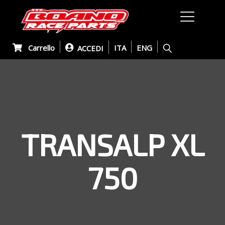
Carrello
ITA
ENG
ACCEDI
TRANSALP XL
750