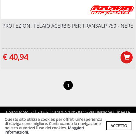
PROTEZIONI TELAIO ACERBIS PER TRANSALP 750 - NERE
€ 40,94
1
Boano Moto S.r.l. - 12023 Caraglio (CN) - Italy - Via Divisione Cuneese
19/d - tel: 0171 619061 - Email :
info@boano.com
- P.IVA:IT02252000043
Questo sito utilizza cookies per offrirti un'esperienza
di navigazione migliore. Continuando la navigazione
ACCETTO
Cf. P.Iva. Registro Imprese di CN n :IT02252000043 Rea n. CN-
nel sito autorizzi l’uso dei cookies.
Maggiori
164496 Capitale Sociale : € 90.000,00 I.v.
informazioni.