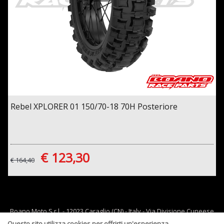
Rebel XPLORER 01 150/70-18 70H Posteriore
€ 123,30
€ 164,40
Boano Moto S.r.l. - 12023 Caraglio (CN) - Italy - Via Divisione Cuneese
19/d - tel: 0171 619061 - Email :
info@boano.com
- P.IVA:IT02252000043
Questo sito utilizza cookies per offrirti un'esperienza