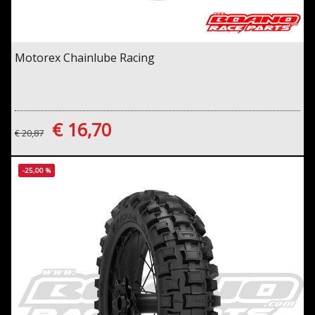
Motorex Chainlube Racing
€ 16,70
€ 20,87
-25,00 %