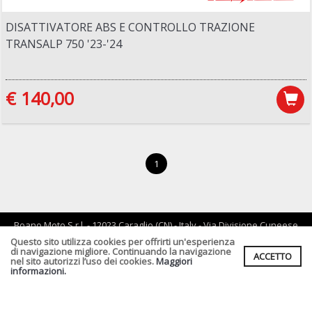
DISATTIVATORE ABS E CONTROLLO TRAZIONE
TRANSALP 750 '23-'24
€ 140,00
1
Boano Moto S.r.l. - 12023 Caraglio (CN) - Italy - Via Divisione Cuneese
19/d - tel: 0171 619061 - Email :
info@boano.com
- P.IVA:IT02252000043
Questo sito utilizza cookies per offrirti un'esperienza
di navigazione migliore. Continuando la navigazione
ACCETTO
Cf. P.Iva. Registro Imprese di CN n :IT02252000043 Rea n. CN-
nel sito autorizzi l’uso dei cookies.
Maggiori
164496 Capitale Sociale : € 90.000,00 I.v.
informazioni.
Informativa Privacy clienti
-
Informativa Fornitori
-
Informativa per