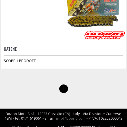
CATENE
SCOPRI I PRODOTTI
1
Boano Moto S.r.l. - 12023 Caraglio (CN) - Italy - Via Divisione Cuneese
19/d - tel: 0171 619061 - Email :
info@boano.com
- P.IVA:IT02252000043