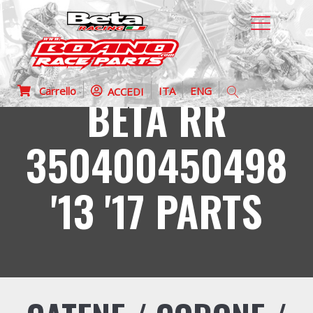
Carrello
ITA
ENG
ACCEDI
BETA RR
350400450498
'13 '17 PARTS